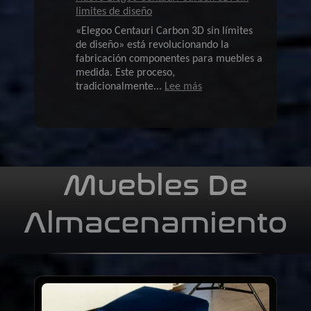
limites de diseño
«Elegoo Centauri Carbon 3D sin límites
de diseño» está revolucionando la
fabricación componentes para muebles a
medida. Este proceso,
:
tradicionalmente...
Lee más
Nuevo
Elegoo
Centauri
Carbon
3D.
Sin
Muebles De
limites
de
Almacenamiento
diseño