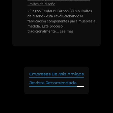
limites de diseño
«Elegoo Centauri Carbon 3D sin límites
de diseño» está revolucionando la
fabricación componentes para muebles a
medida. Este proceso,
:
tradicionalmente...
Lee más
Nuevo
Elegoo
Centauri
Carbon
3D.
Sin
limites
de
Empresas De Mis Amigos
diseño
Revista Recomendada