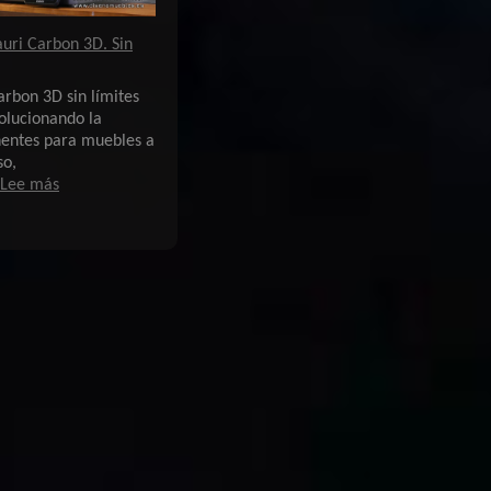
uri Carbon 3D. Sin
rbon 3D sin límites
olucionando la
entes para muebles a
so,
:
Lee más
Nuevo
Elegoo
Centauri
Carbon
3D.
Sin
limites
de
diseño