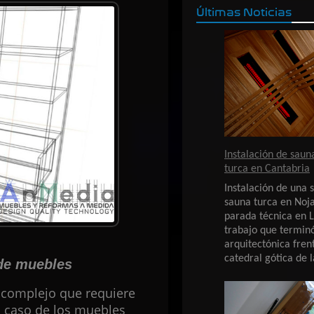
Últimas Noticias
Instalación de saun
turca en Cantabria
Instalación de una 
sauna turca en Noja
parada técnica en L
trabajo que terminó
arquitectónica fren
catedral gótica de l
de muebles
 complejo que requiere
l caso de los muebles