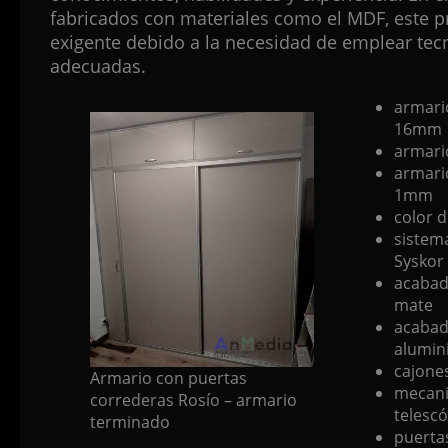
fabricados con materiales como el MDF, este 
exigente debido a la necesidad de emplear tec
adecuadas.
armari
16mm
armario
armari
1mm
color d
sistem
Syskor
acabad
mate
acabad
alumin
cajone
Armario con puertas
mecani
correderas Rosío – armario
telescó
terminado
puerta