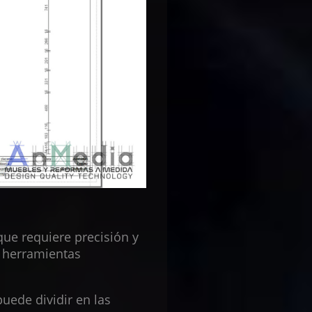
ue requiere precisión y
y herramientas
ede dividir en las