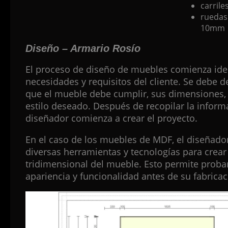
carrile
ruedas
10mm
Diseño – Armario Rosío
El proceso de diseño de muebles comienza iden
necesidades y requisitos del cliente. Se debe 
que el mueble debe cumplir, sus dimensiones, 
estilo deseado. Después de recopilar la informa
diseñador comienza a crear el proyecto.
En el caso de los muebles de MDF, el diseñad
diversas herramientas y tecnologías para crea
tridimensional del mueble. Esto permite probar
apariencia y funcionalidad antes de su fabricac