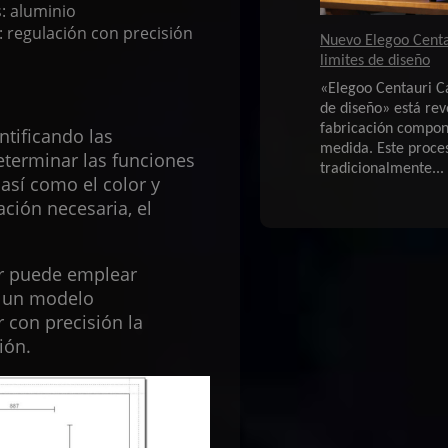
s: aluminio
: regulación con precisión
Nuevo Elegoo Centa
limites de diseño
«Elegoo Centauri Ca
de diseño» está rev
fabricación compon
tificando las
medida. Este proce
determinar las funciones
tradicionalmente...
así como el color y
ción necesaria, el
or puede emplear
r un modelo
 con precisión la
ión.