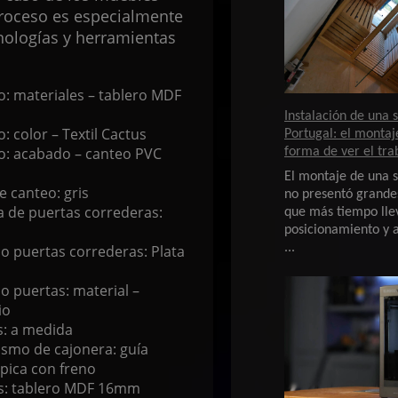
proceso es especialmente
nologías y herramientas
o: materiales – tablero MDF
Instalación de una 
: color – Textil Cactus
Portugal: el monta
o: acabado – canteo PVC
forma de ver el tra
El montaje de una s
e canteo: gris
no presentó grandes
a de puertas correderas:
que más tiempo llev
posicionamiento y a
...
o puertas correderas: Plata
o puertas: material –
io
s: a medida
smo de cajonera: guía
pica con freno
s: tablero MDF 16mm